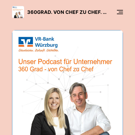
360GRAD. VON CHEF ZU CHEF. DER UNTERNEHMER-PODCAST DER VR-BANK WÜRZBURG RUND UM UNTERNEHMEN, BANK UN